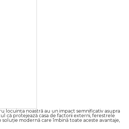
ntru locuința noastră au un impact semnificativ asupra
tul că protejează casa de factorii externi, ferestrele
C, o soluție modernă care îmbină toate aceste avantaje,