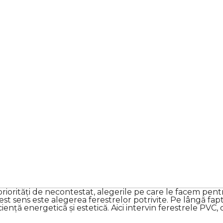
 priorități de necontestat, alegerile pe care le facem pe
acest sens este alegerea ferestrelor potrivite. Pe lângă fap
ciență energetică și estetică. Aici intervin ferestrele PV