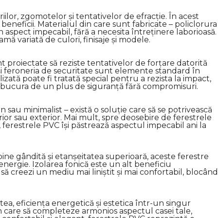
ilor, zgomotelor și tentativelor de efracție. În acest
eneficii. Materialul din care sunt fabricate – policlorura
n aspect impecabil, fără a necesita întreținere laborioasă.
mă variată de culori, finisaje și modele.
t proiectate să reziste tentativelor de forțare datorită
și feroneria de securitate sunt elemente standard în
izată poate fi tratată special pentru a rezista la impact,
ți bucura de un plus de siguranță fără compromisuri.
rn sau minimalist – există o soluție care să se potrivească
terior sau exterior. Mai mult, spre deosebire de ferestrele
, ferestrele PVC își păstrează aspectul impecabil ani la
bine gândită și etanșeitatea superioară, aceste ferestre
ergie. Izolarea fonică este un alt beneficiu
ă creezi un mediu mai liniștit și mai confortabil, blocând
ea, eficiența energetică și estetica într-un singur
ign care să completeze armonios aspectul casei tale,