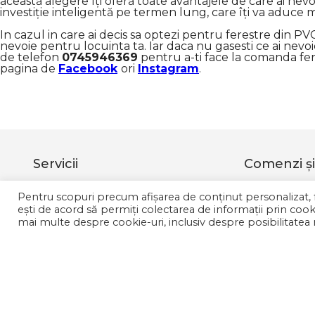
această alegere îți oferă toate avantajele de care ai nevo
investiție inteligentă pe termen lung, care îți va aduce m
In cazul in care ai decis sa optezi pentru ferestre din PV
nevoie pentru locuinta ta. Iar daca nu gasesti ce ai nevo
de telefon
0745946369
pentru a-ti face la comanda fer
pagina de
Facebook
ori
Instagram
.
Servicii
Comenzi şi 
Termeni si conditii
Cum coman
Pentru scopuri precum afișarea de conținut personalizat,
GDPR
Livrarea com
ești de acord să permiți colectarea de informații prin cooki
mai multe despre cookie-uri, inclusiv despre posibilitatea r
Politica de confidentialitdate
Modalitate d