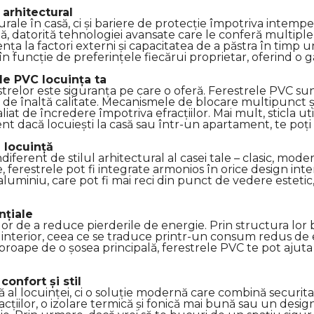
arhitectural
le în casă, ci și bariere de protecție împotriva intemperi
, datorită tehnologiei avansate care le conferă multiple b
nța la factori externi și capacitatea de a păstra în timp u
n funcție de preferințele fiecărui proprietar, oferind o ga
le PVC locuința ta
strelor este siguranța pe care o oferă. Ferestrele PVC sun
e de înaltă calitate. Mecanismele de blocare multipunct 
at de încredere împotriva efracțiilor. Mai mult, sticla util
rent dacă locuiești la casă sau într-un apartament, te po
 locuință
diferent de stilul arhitectural al casei tale – clasic, mode
bile, ferestrele pot fi integrate armonios în orice design in
aluminiu, care pot fi mai reci din punct de vedere estetic
nțiale
lor de a reduce pierderile de energie. Prin structura lor 
nterior, ceea ce se traduce printr-un consum redus de en
roape de o șosea principală, ferestrele PVC te pot ajuta s
confort și stil
al locuinței, ci o soluție modernă care combină securitat
fracțiilor, o izolare termică și fonică mai bună sau un des