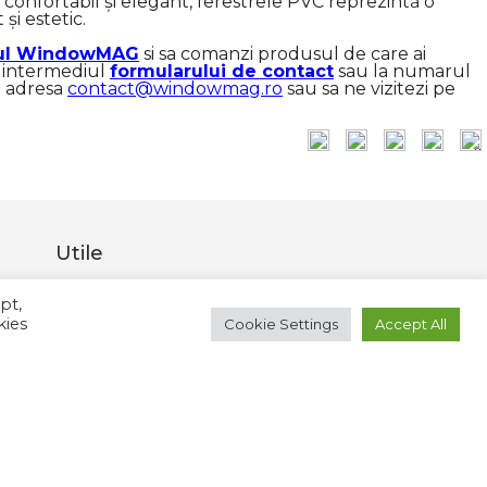
, confortabil și elegant, ferestrele PVC reprezintă o
și estetic.
ul WindowMAG
si sa comanzi produsul de care ai
in intermediul
formularului de contact
sau la numarul
e adresa
contact@windowmag.ro
sau sa ne vizitezi pe
Utile
Termeni si conditii
pt,
GDPR
kies
Cookie Settings
Accept All
Politica de confidentialitdate