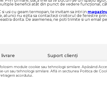
ie. Prin urmare, dacă vrei să te bucuri de un spațiu sigur
ultiple beneficii atât din punct de vedere funcțional, cât 
C si usi cu geam termopan, te invitam sa intri in
magazin
ie, atunci nu ezita sa contactezi croitorul de ferestre pr
eastra dorita. De asemenea, ne poti trimite si un email p
livrare
Suport clienţi
d?
Contul meu
 folosim module cookie sau tehnologii similare. Apăsând Acce
enzilor
Contact
e-uri sau tehnologii similare. Află in sectiunea Politica de Coo
etragerii acordului..
e plata
ANPC