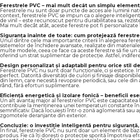
Ferestrele PVC – mai mult decât un simplu element 
Ferestrele nu sunt doar puncte de acces ale luminii natura
context, ferestrele PVC se impun ca o alegere inteligentă
de vinil – este recunoscut pentru durabilitatea sa, reziste
Mai mult decât atât, aceste ferestre pot fi personalizate î
Siguranța înainte de toate: cum protejează ferestre
Unul dintre cele mai importante criterii în alegerea fere
sistemelor de închidere avansate, realizate din material
multe modele, ceea ce face ca aceste ferestre să fie un ali
oferind un strat suplimentar de protecție. Astfel, indife
Design personalizat și adaptabil pentru orice stil de
Ferestrele PVC nu sunt doar funcționale, ci și estetice. In
perfect. Datorită diversității de culori și finisaje disponi
din lemn, care necesită revopsire periodică, sau cele din 
rând, fără eforturi suplimentare.
Eficiență energetică și izolare fonică – beneficii ese
Un alt avantaj major al ferestrelor PVC este capacitatea 
contribuie la menținerea unei temperaturi constante în i
semnificativ. Dacă locuiești într-o zonă aglomerată sau ap
zgomotele deranjante din exterior.
Concluzie: o investiție inteligentă pentru siguranță, 
În final, ferestrele PVC nu sunt doar un element de bază 
produs. Fie că îți dorești o protecție sporită împotriva e