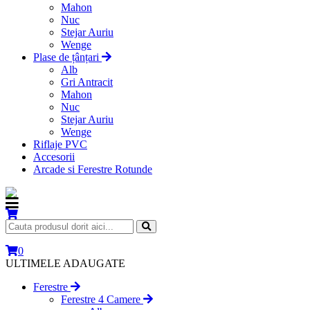
Mahon
Nuc
Stejar Auriu
Wenge
Plase de țânțari
Alb
Gri Antracit
Mahon
Nuc
Stejar Auriu
Wenge
Riflaje PVC
Accesorii
Arcade si Ferestre Rotunde
0
ULTIMELE ADAUGATE
Ferestre
Ferestre 4 Camere