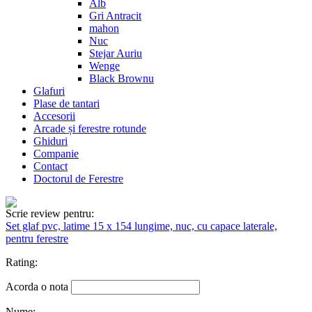
Alb
Gri Antracit
mahon
Nuc
Stejar Auriu
Wenge
Black Brownu
Glafuri
Plase de tantari
Accesorii
Arcade și ferestre rotunde
Ghiduri
Companie
Contact
Doctorul de Ferestre
Scrie review pentru:
Set glaf pvc, latime 15 x 154 lungime, nuc, cu capace laterale,
pentru ferestre
Rating:
Acorda o nota
Nume: