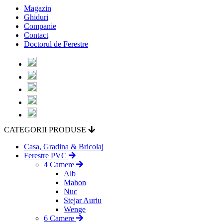
Magazin
Ghiduri
Companie
Contact
Doctorul de Ferestre
CATEGORII PRODUSE
Casa, Gradina & Bricolaj
Ferestre PVC
4 Camere
Alb
Mahon
Nuc
Stejar Auriu
Wenge
6 Camere