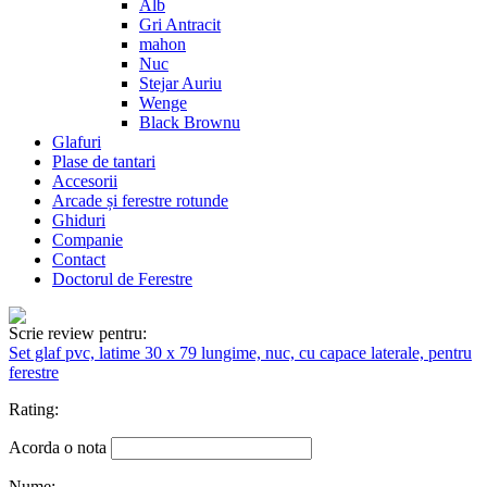
Alb
Gri Antracit
mahon
Nuc
Stejar Auriu
Wenge
Black Brownu
Glafuri
Plase de tantari
Accesorii
Arcade și ferestre rotunde
Ghiduri
Companie
Contact
Doctorul de Ferestre
Scrie review pentru:
Set glaf pvc, latime 30 x 79 lungime, nuc, cu capace laterale, pentru
ferestre
Rating:
Acorda o nota
Nume: