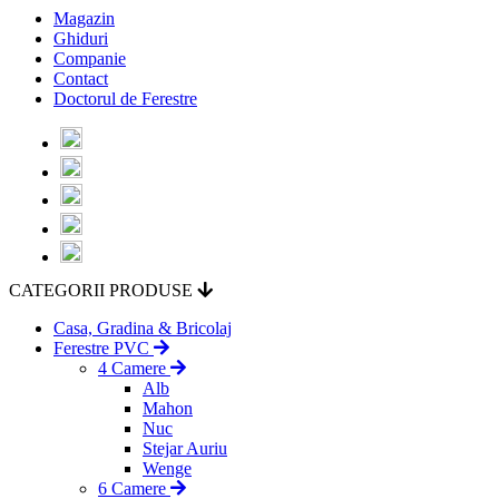
Magazin
Ghiduri
Companie
Contact
Doctorul de Ferestre
CATEGORII PRODUSE
Casa, Gradina & Bricolaj
Ferestre PVC
4 Camere
Alb
Mahon
Nuc
Stejar Auriu
Wenge
6 Camere