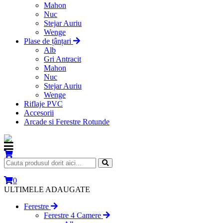
Mahon
Nuc
Stejar Auriu
Wenge
Plase de țânțari
Alb
Gri Antracit
Mahon
Nuc
Stejar Auriu
Wenge
Riflaje PVC
Accesorii
Arcade si Ferestre Rotunde
0
ULTIMELE ADAUGATE
Ferestre
Ferestre 4 Camere