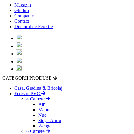
Magazin
Ghiduri
Companie
Contact
Doctorul de Ferestre
CATEGORII PRODUSE
Casa, Gradina & Bricolaj
Ferestre PVC
4 Camere
Alb
Mahon
Nuc
Stejar Auriu
Wenge
6 Camere