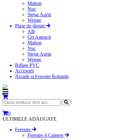
Mahon
Nuc
Stejar Auriu
Wenge
Plase de țânțari
Alb
Gri Antracit
Mahon
Nuc
Stejar Auriu
Wenge
Riflaje PVC
Accesorii
Arcade si Ferestre Rotunde
0
ULTIMELE ADAUGATE
Ferestre
Ferestre 4 Camere