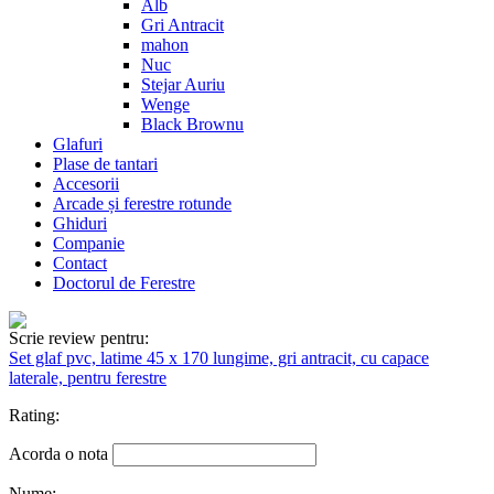
Alb
Gri Antracit
mahon
Nuc
Stejar Auriu
Wenge
Black Brownu
Glafuri
Plase de tantari
Accesorii
Arcade și ferestre rotunde
Ghiduri
Companie
Contact
Doctorul de Ferestre
Scrie review pentru:
Set glaf pvc, latime 45 x 170 lungime, gri antracit, cu capace
laterale, pentru ferestre
Rating:
Acorda o nota
Nume: