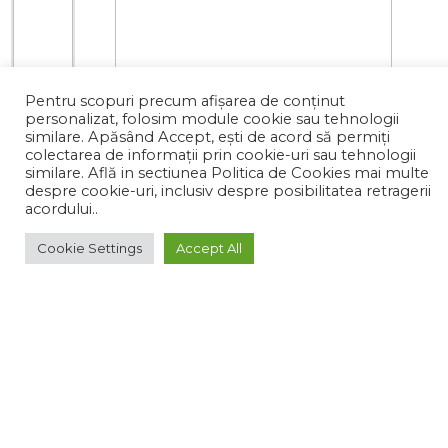
Pentru scopuri precum afișarea de conținut
personalizat, folosim module cookie sau tehnologii
similare. Apăsând Accept, ești de acord să permiți
colectarea de informații prin cookie-uri sau tehnologii
similare. Află in sectiunea Politica de Cookies mai multe
despre cookie-uri, inclusiv despre posibilitatea retragerii
acordului..
0 de review-uri
0
Cookie Settings
Accept All
262.24 lei
●
in stoc
ADAUGA IN COS
Ai probleme în plasarea comenzii?