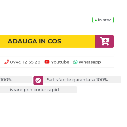
●
in stoc
ADAUGA IN COS
0749 12 35 20
Youtube
Whatsapp
?
a 100%
Satisfactie garantata 100%
Livrare prin curier rapid