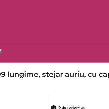
99 lungime, stejar auriu, cu ca
0 de review-uri
0