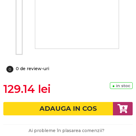
0 de review-uri
0
129.14 lei
●
in stoc
ADAUGA IN COS
Ai probleme în plasarea comenzii?