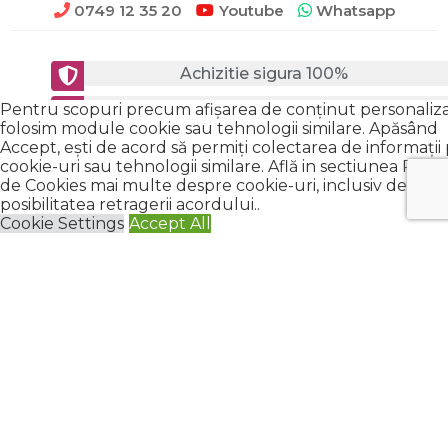
0749 12 35 20
Youtube
Whatsapp
Achizitie sigura 100%
Satisfactie garantata 100%
Pentru scopuri precum afișarea de conținut personaliza
folosim module cookie sau tehnologii similare. Apăsând
Livrare prin curier rapid
Accept, ești de acord să permiți colectarea de informații 
cookie-uri sau tehnologii similare. Află in sectiunea Politi
de Cookies mai multe despre cookie-uri, inclusiv despre
posibilitatea retragerii acordului..
Cookie Settings
Accept All
Descriere si specificatii tehnice
SKU:
G90103001862